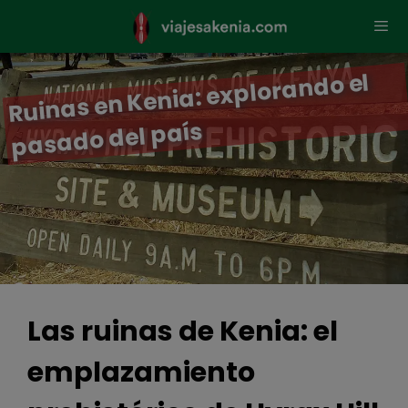
Saltar
al
contenido
Ruinas en Kenia: explorando el
Men
pasado del país
Las ruinas de Kenia: el
emplazamiento