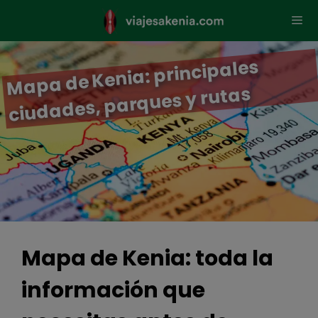
Saltar
al
contenido
Men
Mapa de Kenia: principales
ciudades, parques y rutas
Mapa de Kenia: toda la
información que