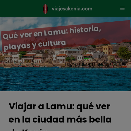
Saltar
al
contenido
Men
Qué ver en La
mu: historia,
playas y cultura
Viajar a Lamu: qué ver
en la ciudad más bella