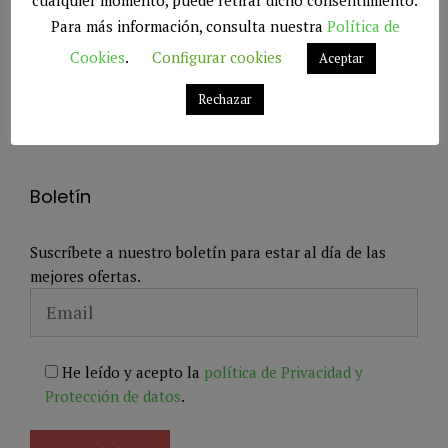
de Somalia.
La isla de Manda dispone de
Para más información, consulta nuestra
Política de
aeropuerto
, y una flota de lanchas diésel te
Cookies
.
Configurar cookies
Aceptar
llevan a Lamu.
Rechazar
Boletín
Suscríbete a nuestro boletín para estar al día de las
mejores ofertas.
He leído y acepto la
política de Privacidad y
Protección de datos
.