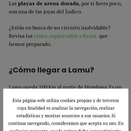
Las
playas de arena dorada
, por si fuera poco,
son una de las joyas del Índico.
¿Estás en busca de un circuito inolvidable?
Revisa los
viajes organizados a Kenia
que
hemos preparado.
¿Cómo llegar a Lamu?
Lamu queda 200 km al norte de Mombasa. Es un
archipiélago que se compone de tres islas
Esta página web utiliza cookies propias y de terceros
grandes (Lamu, Manda y Pate) y un sinfín de
cuya finalidad es analizar la navegación, realizar
islotes deshabitados.
estadísticas y mostrar anuncios a sus usuarios. Si
continua navegando, consideramos que acepta su uso. En
Ocupa la esquina nororiental de Kenia, a 80 km
cualquier momento, puede retirar dicho consentimiento.