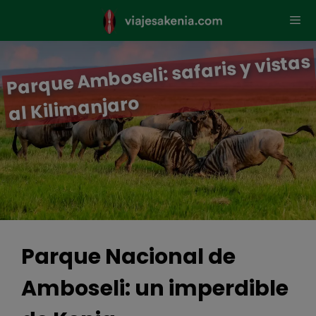
Saltar
al
contenido
Parque A
mboseli: safaris y vistas
al Kili
Men
manjaro
Parque Nacional de
Amboseli: un imperdible