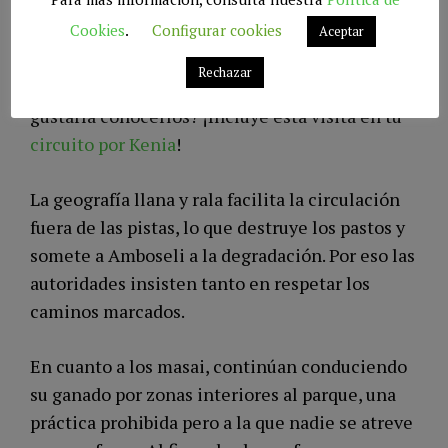
Sus habitantes tienen cuerpos esbeltos, rostros
Cookies
.
Configurar cookies
Aceptar
graves y orgullosos. Usan atuendos coloridos,
Rechazar
los cabellos trenzados y teñidos de rojo. ¿Te
gustaría conocerlos? ¡Incluye esta visita en tu
circuito por Kenia
!
La geografía llana y rala facilita la circulación
fuera de las pistas, lo que destruye los pastos y
somete a Amboseli a la degradación. Por eso las
autoridades insisten tanto en respetar los
caminos marcados.
En cuanto a los masai, continúan conduciendo
su ganado por zonas interiores al parque, una
práctica prohibida pero a la que nadie se atreve