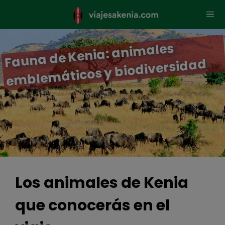
Saltar
al
contenido
Men
Fauna de Kenia: ani
males
e
mble
máticos y biodiversidad
Los animales de Kenia
que conocerás en el