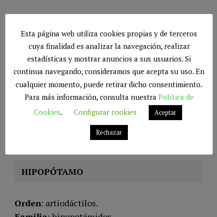
HIENA
Esta página web utiliza cookies propias y de terceros
cuya finalidad es analizar la navegación, realizar
Clase
: mamíferos.
estadísticas y mostrar anuncios a sus usuarios. Si
Orden
: carnívoros.
continua navegando, consideramos que acepta su uso. En
cualquier momento, puede retirar dicho consentimiento.
Familia
: hiénidos.
Para más información, consulta nuestra
Política de
Distribución
: muy amplia.
Peso
: 75 kg.
Cookies
.
Configurar cookies
Aceptar
Alzada
: entre 75 y 90 cm.
Rechazar
Longevidad
: 25 años.
HIPOPÓTAMO
Orden
: artiodáctilos.
Familia
: hipopotámidos.