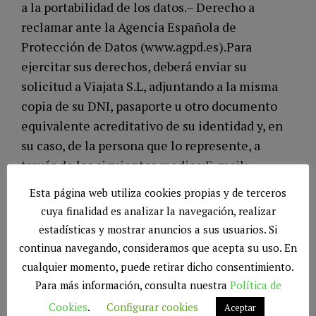
a la portabilidad de los datos.– Derecho a
reclamar ante la Agencia Española de
Protección de Datos (www.agpd.es).Para
ejercitar sus derechos, deberá enviar su
solicitud a Viajata S.L, adjuntando a la misma
copia de su DNI, pasaporte u otro documento
equivalente acreditativo de su identidad y, en
su caso, de la persona que lo represente, a
través de los siguientes medios:E-mail:
info@viajata.comCorreo postal: Avda. Juan
Esta página web utiliza cookies propias y de terceros
Pablo II, 19 B, 1º B Escalera 1ª – Edificio
cuya finalidad es analizar la navegación, realizar
Dávalos, 18014 Granada (España).
estadísticas y mostrar anuncios a sus usuarios. Si
continua navegando, consideramos que acepta su uso. En
¿QUÉ COOKIES UTILIZAMOS Y PARA QUÉ?
cualquier momento, puede retirar dicho consentimiento.
Para más información, consulta nuestra
Política de
A continuación, se presenta una explicación
Cookies
.
Configurar cookies
Aceptar