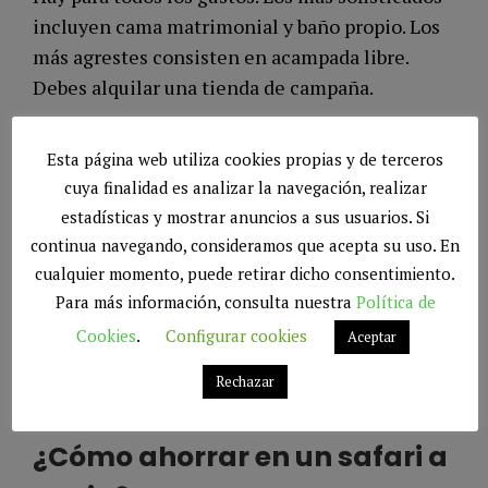
incluyen cama matrimonial y baño propio. Los
más agrestes consisten en acampada libre.
Debes alquilar una tienda de campaña.
Todos estos son condicionantes que hacen que
Esta página web utiliza cookies propias y de terceros
un safari sea más o menos caro. Se suelen
cuya finalidad es analizar la navegación, realizar
vender por paquetes de 2, 3 o 4 noches.
estadísticas y mostrar anuncios a sus usuarios. Si
Incluyen todos los servicios (pensión
continua navegando, consideramos que acepta su uso. En
completa), y según el lodge, uno o dos safaris al
cualquier momento, puede retirar dicho consentimiento.
día.
Para más información, consulta nuestra
Política de
Cookies
.
Configurar cookies
Aceptar
Algunos paquetes incluyen un safari nocturno.
Rechazar
¿Cómo ahorrar en un safari a