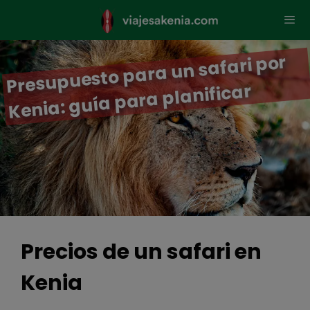
Saltar
al
contenido
Presupuesto para un safari por
Men
Kenia: guía para planificar
Precios de un safari en
Kenia