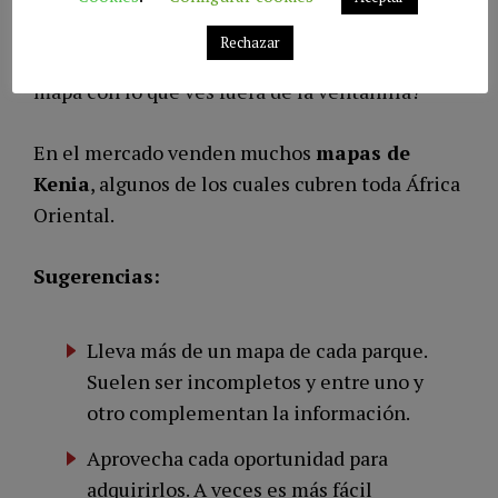
coche. ¿No te interesa saber por dónde te
Rechazar
mueves? ¿Comparar las líneas y nombres del
mapa con lo que ves fuera de la ventanilla?
En el mercado venden muchos
mapas de
Kenia
, algunos de los cuales cubren toda África
Oriental.
Sugerencias:
Lleva más de un mapa de cada parque.
Suelen ser incompletos y entre uno y
otro complementan la información.
Aprovecha cada oportunidad para
adquirirlos. A veces es más fácil