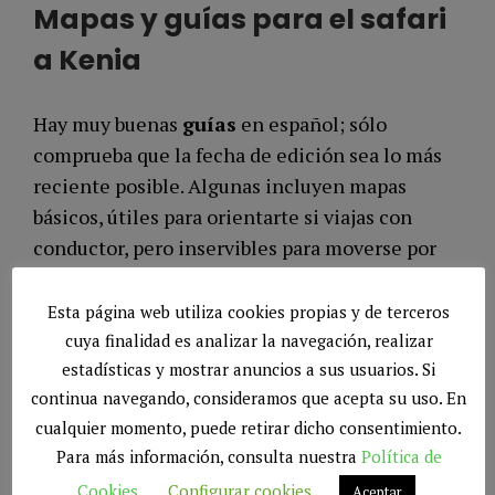
Mapas y guías para el safari
a Kenia
Hay muy buenas
guías
en español; sólo
comprueba que la fecha de edición sea lo más
reciente posible. Algunas incluyen mapas
básicos, útiles para orientarte si viajas con
conductor, pero inservibles para moverse por
cuenta propia.
Esta página web utiliza cookies propias y de terceros
Las guías en inglés son más completas, sobre
cuya finalidad es analizar la navegación, realizar
todo las guías de campo. Hay muy pocas en
estadísticas y mostrar anuncios a sus usuarios. Si
continua navegando, consideramos que acepta su uso. En
español.
cualquier momento, puede retirar dicho consentimiento.
Para más información, consulta nuestra
Política de
En cuanto a los mapas, son importantes más
allá de que viajes con conductor o alquiles un
Cookies
.
Configurar cookies
Aceptar